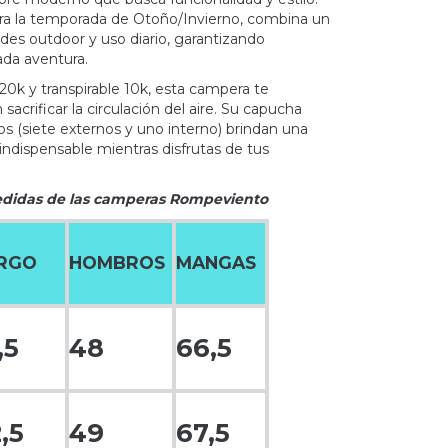
ra la temporada de Otoño/Invierno, combina un
des outdoor y uso diario, garantizando
da aventura.
0k y transpirable 10k, esta campera te
crificar la circulación del aire. Su capucha
llos (siete externos y uno interno) brindan una
o indispensable mientras disfrutas de tus
edidas de las camperas Rompeviento
RGO
HOMBROS
MANGAS
,5
48
66,5
,5
49
67,5