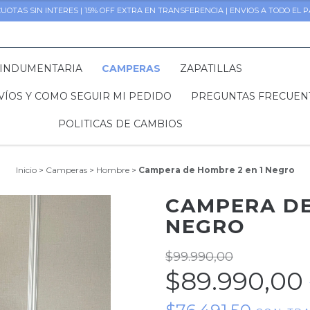
CUOTAS SIN INTERES | 15% OFF EXTRA EN TRANSFERENCIA | ENVIOS A TODO EL P
INDUMENTARIA
CAMPERAS
ZAPATILLAS
VÍOS Y COMO SEGUIR MI PEDIDO
PREGUNTAS FRECUEN
POLITICAS DE CAMBIOS
Inicio
>
Camperas
>
Hombre
>
Campera de Hombre 2 en 1 Negro
CAMPERA DE
NEGRO
$99.990,00
$89.990,00