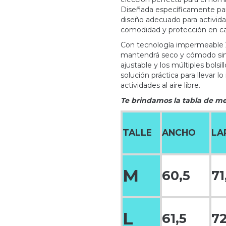
Diseñada específicamente pa
diseño adecuado para activida
comodidad y protección en ca
Con tecnología impermeable 2
mantendrá seco y cómodo sin sa
ajustable y los múltiples bolsi
solución práctica para llevar l
actividades al aire libre.
Te brindamos la tabla de m
TALLE
ANCHO
LA
M
60,5
71
L
61,5
72