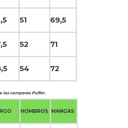
,5
51
69,5
,5
52
71
,5
54
72
 las camperas Puffer.
ARGO
HOMBROS
MANGAS