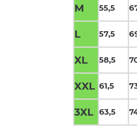
M
55,5
6
L
57,5
6
XL
58,5
7
XXL
61,5
7
3XL
63,5
7