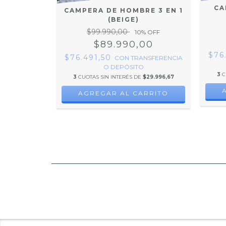
CA
E 3 EN 1
CAMPERA DE HOMBRE 3 EN 1
)
(BEIGE)
$99.990,00
% OFF
10
% OFF
00
$89.990,00
$76
$76.491,50
NSFERENCIA
CON
TRANSFERENCIA
O DEPÓSITO
3
C
$29.996,67
3
CUOTAS SIN INTERÉS DE
$29.996,67
RRITO
AGREGAR AL CARRITO