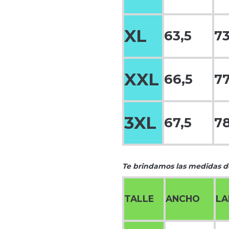
XL
63,5
73
XXL
66,5
77
3XL
67,5
78
Te brindamos las medidas de
TALLE
ANCHO
L