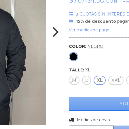
$76.491,50
CON
TR
3
CUOTAS SIN INTERÉS 
15% de descuento
pagand
Ver medios de pago
COLOR:
NEGRO
TALLE:
XL
M
L
XL
XXL
Entregas para el CP:
Medios de envío