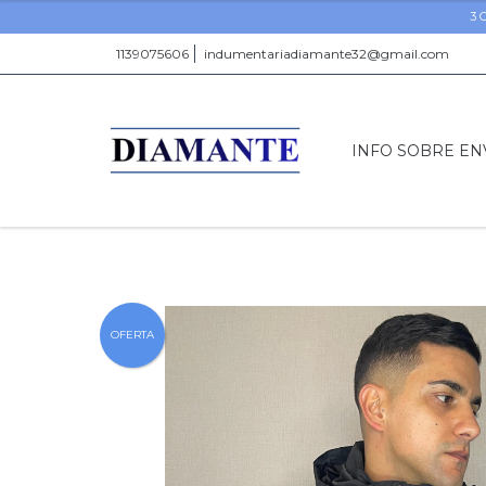
3 
1139075606
indumentariadiamante32@gmail.com
INFO SOBRE EN
OFERTA