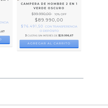
CAMPERA DE HOMBRE 2 EN 1
(
VERDE OSCURO
$99
$99.990,00
10
% OFF
$
$89.990,00
$76.491
ENCIA
$76.491,50
CON
TRANSFERENCIA
O DEPÓSITO
,67
3
CUOTAS S
3
CUOTAS SIN INTERÉS DE
$29.996,67
O
AGRE
AGREGAR AL CARRITO