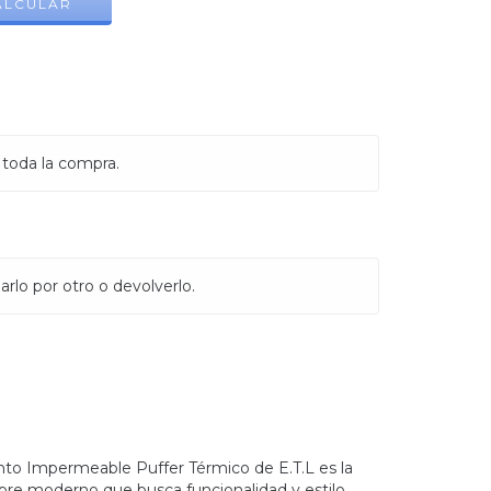
ALCULAR
 toda la compra.
rlo por otro o devolverlo.
to Impermeable Puffer Térmico de E.T.L es la
bre moderno que busca funcionalidad y estilo.