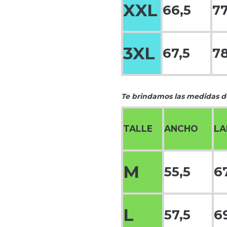
XXL
66,5
77
3XL
67,5
78
Te brindamos las medidas de
TALLE
ANCHO
L
M
55,5
6
L
57,5
6