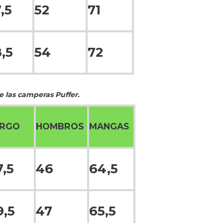
,5
52
71
,5
54
72
 las camperas Puffer.
ARGO
HOMBROS
MANGAS
7,5
46
64,5
9,5
47
65,5