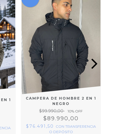
CAMPERA DE HOMBRE 2 EN 1
CAMPERA
EN 1
NEGRO
VE
$99.990,00
$99
10
% OFF
$89.990,00
$
$76.491,50
$76.491
CON
TRANSFERENCIA
ENCIA
O DEPÓSITO