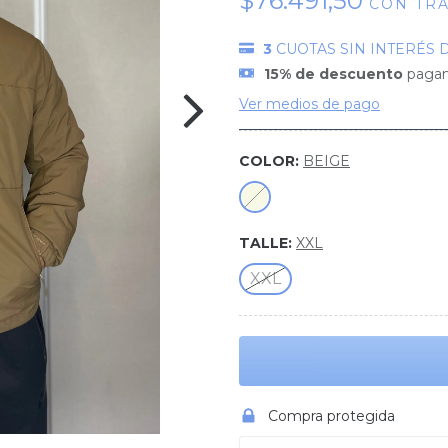
$76.491,50
CON
TR
3
CUOTAS SIN INTERÉS 
15% de descuento
pagand
Ver medios de pago
COLOR:
BEIGE
TALLE:
XXL
XXL
Compra protegida