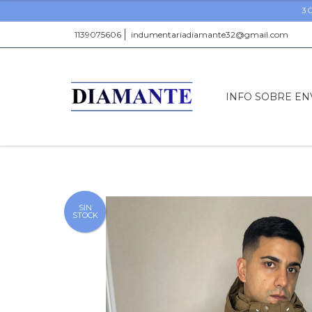
3 
1139075606
indumentariadiamante32@gmail.com
INFO SOBRE EN
SIN
STOCK