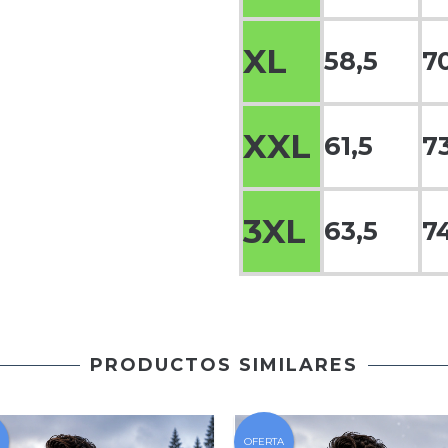
XL
58,5
7
XXL
61,5
7
3XL
63,5
7
PRODUCTOS SIMILARES
OFERTA