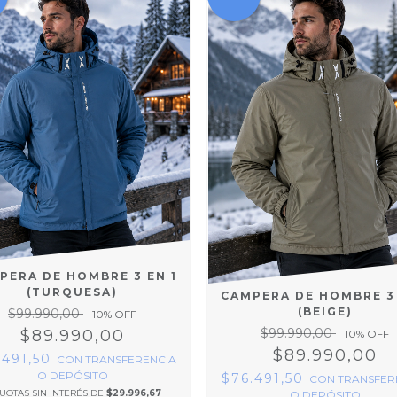
PERA DE HOMBRE 3 EN 1
(TURQUESA)
CAMPERA DE HOMBRE 3 
(BEIGE)
$99.990,00
10
% OFF
$99.990,00
$89.990,00
10
% OFF
$89.990,00
.491,50
CON
TRANSFERENCIA
O DEPÓSITO
$76.491,50
CON
TRANSFER
UOTAS SIN INTERÉS DE
$29.996,67
O DEPÓSITO