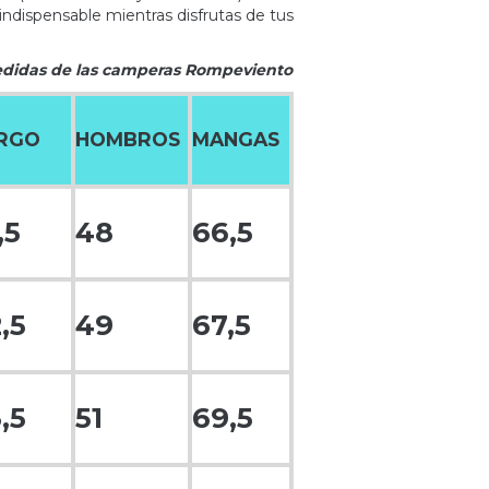
o indispensable mientras disfrutas de tus
edidas de las camperas Rompeviento
RGO
HOMBROS
MANGAS
,5
48
66,5
,5
49
67,5
,5
51
69,5