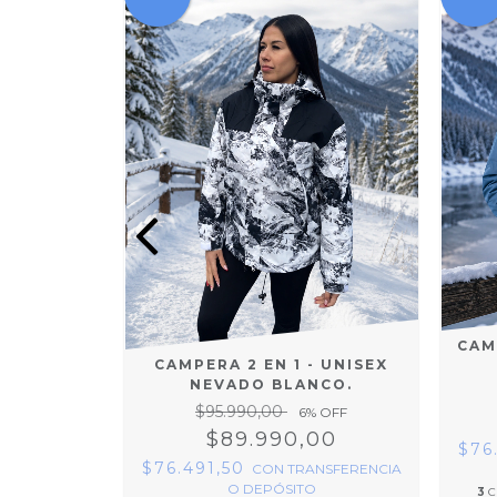
CAM
E 3 EN 1
CAMPERA 2 EN 1 - UNISEX
NEVADO BLANCO.
$95.990,00
% OFF
6
% OFF
00
$89.990,00
$76
$76.491,50
NSFERENCIA
CON
TRANSFERENCIA
O DEPÓSITO
3
C