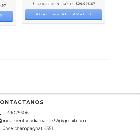
3
CUOTAS SIN INTERÉS DE
$29.996,67
3
CUOTAS S
,67
AGREGAR AL CARRITO
AGRE
O
CONTACTANOS
1139075606
indumentariadiamante32@gmail.com
Jose champagnat 4351