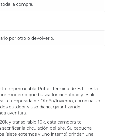
 toda la compra.
rlo por otro o devolverlo.
to Impermeable Puffer Térmico de E.T.L es la
bre moderno que busca funcionalidad y estilo.
ra la temporada de Otoño/Invierno, combina un
des outdoor y uso diario, garantizando
da aventura.
0k y transpirable 10k, esta campera te
crificar la circulación del aire. Su capucha
llos (siete externos y uno interno) brindan una