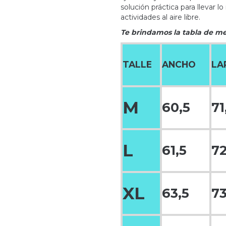
solución práctica para llevar l
actividades al aire libre.
Te brindamos la tabla de m
TALLE
ANCHO
LA
M
60,5
71
L
61,5
72
XL
63,5
73