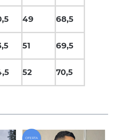
0,5
49
68,5
3,5
51
69,5
4,5
52
70,5
OFERTA
OFERTA