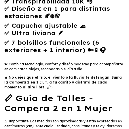
✅ Transpirabilidad
10K
💨
✅ Diseño
2 en 1
para distintas
estaciones 🍂❄️🌸
✅ Capucha ajustable 🧢
✅ Ultra liviana 🪶
✅ 7 bolsillos funcionales (6
exteriores + 1 interior) 🔑📱🎧
💖 Combina tecnología, confort y diseño moderno para acompañarte
en caminatas, viajes, escapadas o el día a día.
🔥
No dejes que el frío, el viento o la lluvia te detengan. Sumá
la Campera 2 en 1 E.L.T. a tu carrito y disfrutá de cada
momento al aire libre.
🛒✨
📏 Guía de Talles -
Campera 2 en 1 Mujer
⚠️ Importante: Las medidas son aproximadas y están expresadas en
centímetros (cm). Ante cualquier duda, consultanos y te ayudaremos