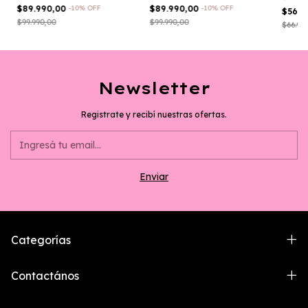
$89.990,00
-
10
%
OFF
$89.990,00
-
10
%
OFF
$56.9
$99.990,00
$99.990,00
$66.99
Newsletter
Registrate y recibí nuestras ofertas.
Categorías
Contactános