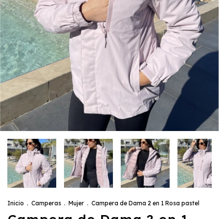
Inicio
.
Camperas
.
Mujer
.
Campera de Dama 2 en 1 Rosa pastel