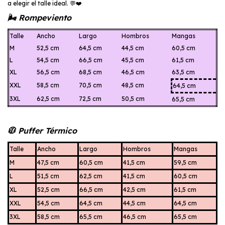
a elegir el talle ideal. 💬❤️
🌬️ Rompeviento
Talle
Ancho
Largo
Hombros
Mangas
M
52,5 cm
64,5 cm
44,5 cm
60,5 cm
L
54,5 cm
66,5 cm
45,5 cm
61,5 cm
XL
56,5 cm
68,5 cm
46,5 cm
63,5 cm
XXL
58,5 cm
70,5 cm
48,5 cm
64,5 cm
3XL
62,5 cm
72,5 cm
50,5 cm
65,5 cm
🧥 Puffer Térmico
Talle
Ancho
Largo
Hombros
Mangas
M
47,5 cm
60,5 cm
41,5 cm
59,5 cm
L
51,5 cm
62,5 cm
41,5 cm
60,5 cm
XL
52,5 cm
66,5 cm
42,5 cm
61,5 cm
XXL
54,5 cm
64,5 cm
44,5 cm
64,5 cm
3XL
58,5 cm
65,5 cm
46,5 cm
65,5 cm