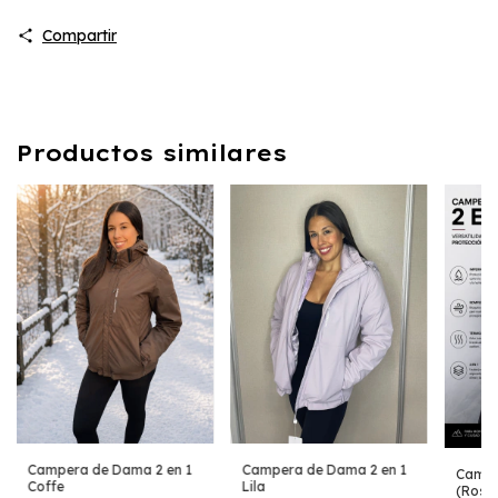
Compartir
Productos similares
Campera de Dama 2 en 1
Campera de Dama 2 en 1
Campe
Coffe
Lila
(Rosa