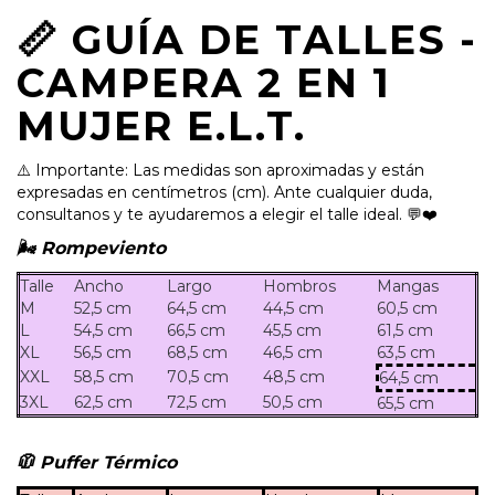
📏 GUÍA DE TALLES -
CAMPERA 2 EN 1
MUJER E.L.T.
⚠️ Importante: Las medidas son aproximadas y están
expresadas en centímetros (cm). Ante cualquier duda,
consultanos y te ayudaremos a elegir el talle ideal. 💬❤️
🌬️ Rompeviento
Talle
Ancho
Largo
Hombros
Mangas
M
52,5 cm
64,5 cm
44,5 cm
60,5 cm
L
54,5 cm
66,5 cm
45,5 cm
61,5 cm
XL
56,5 cm
68,5 cm
46,5 cm
63,5 cm
XXL
58,5 cm
70,5 cm
48,5 cm
64,5 cm
3XL
62,5 cm
72,5 cm
50,5 cm
65,5 cm
🧥 Puffer Térmico