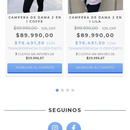
N
CAMPERA DE DAMA 2 EN
CAMPERA DE DAMA 2 EN
1 COFFE
1 LILA
$99.990,00
$99.990,00
10
% OFF
10
% OFF
$89.990,00
$89.990,00
$76.491,50
$76.491,50
CON
CON
TRANSFERENCIA O DEPÓSITO
TRANSFERENCIA O DEPÓSITO
O
3
CUOTAS SIN INTERÉS DE
3
CUOTAS SIN INTERÉS DE
$29.996,67
$29.996,67
AGREGAR AL CARRITO
AGREGAR AL CARRITO
SEGUINOS