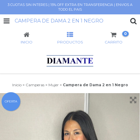
3 CUOTAS SIN INTERES | 15% OFF EXTRA EN TRANSFERENCIA | ENVIOS A
TODO EL PAIS
CAMPERA DE DAMA 2 EN 1 NEGRO
0
INICIO
PRODUCTOS
CARRITO
Inicio
>
Camperas
>
Mujer
>
Campera de Dama 2 en 1 Negro
OFERTA