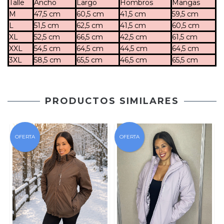
Talle
Ancho
Largo
Hombros
Mangas
M
47,5 cm
60,5 cm
41,5 cm
59,5 cm
L
51,5 cm
62,5 cm
41,5 cm
60,5 cm
XL
52,5 cm
66,5 cm
42,5 cm
61,5 cm
XXL
54,5 cm
64,5 cm
44,5 cm
64,5 cm
3XL
58,5 cm
65,5 cm
46,5 cm
65,5 cm
PRODUCTOS SIMILARES
OFERTA
OFERTA