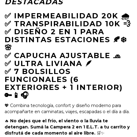
DESTACADAS
✅ IMPERMEABILIDAD
20K
🌧️
✅ TRANSPIRABILIDAD
10K
💨
✅ DISEÑO
2 EN 1
PARA
DISTINTAS ESTACIONES 🍂❄️
🌸
✅ CAPUCHA AJUSTABLE 🧢
✅ ULTRA LIVIANA 🪶
✅ 7 BOLSILLOS
FUNCIONALES (6
EXTERIORES + 1 INTERIOR)
🔑📱🎧
💖 Combina tecnología, confort y diseño moderno para
acompañarte en caminatas, viajes, escapadas o el día a día.
🔥
No dejes que el frío, el viento o la lluvia te
detengan. Sumá la Campera 2 en 1 E.L.T. a tu carrito y
disfrutá de cada momento al aire libre.
🛒✨